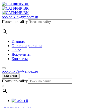
ooo.onix59@yandex.ru
Поиск по сайту
×
Главная
Оплата и доставка
О нас
Документы
Контакты
ooo.onix59@yandex.ru
КАТАЛОГ
Поиск по сайту
×
0