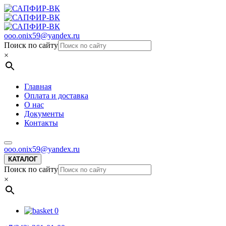
ooo.onix59@yandex.ru
Поиск по сайту
×
Главная
Оплата и доставка
О нас
Документы
Контакты
ooo.onix59@yandex.ru
КАТАЛОГ
Поиск по сайту
×
0