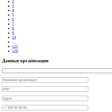
2
3
4
5
6
7
8
9
10
…
125
126
Данные организации